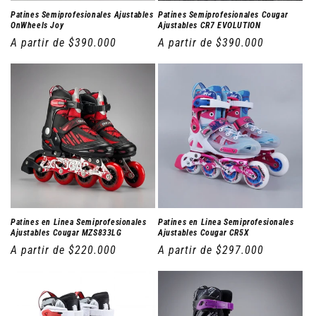
:
Patines Semiprofesionales Ajustables
Patines Semiprofesionales Cougar
OnWheels Joy
Ajustables CR7 EVOLUTION
Precio
A partir de $390.000
Precio
A partir de $390.000
habitual
habitual
Patines en Linea Semiprofesionales
Patines en Linea Semiprofesionales
Ajustables Cougar MZS833LG
Ajustables Cougar CR5X
Precio
A partir de $220.000
Precio
A partir de $297.000
habitual
habitual