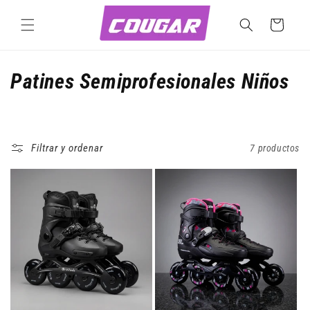
Ir
directamente
Carrito
al contenido
C
Patines Semiprofesionales Niños
o
l
Filtrar y ordenar
7 productos
e
c
c
i
ó
n