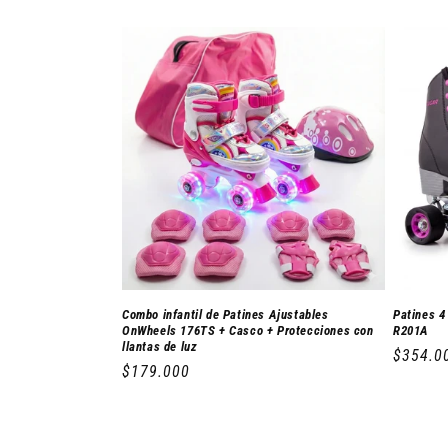
ó
n
:
Combo infantil de Patines Ajustables
Patines 4
OnWheels 176TS + Casco + Protecciones con
R201A
llantas de luz
Precio
$354.0
Precio
$179.000
habitua
habitual