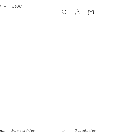
O
BLOG
Iniciar
Carrito
sesión
por:
2 productos