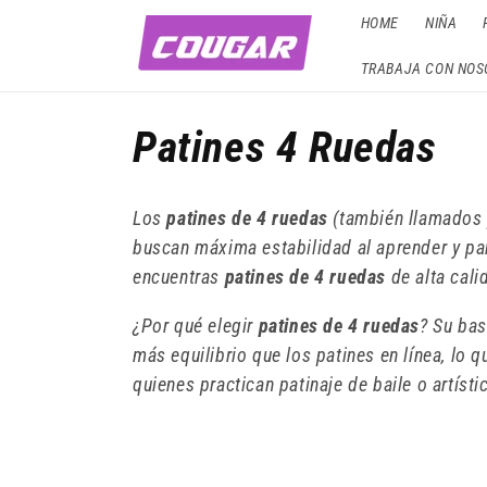
Ir
HOME
NIÑA
directamente
al contenido
TRABAJA CON NOS
C
Patines 4 Ruedas
o
Los
patines de 4 ruedas
(también llamados p
l
buscan máxima estabilidad al aprender y par
encuentras
patines de 4 ruedas
de alta cali
e
¿Por qué elegir
patines de 4 ruedas
? Su bas
más equilibrio que los patines en línea, lo q
c
quienes practican patinaje de baile o artísti
c
i