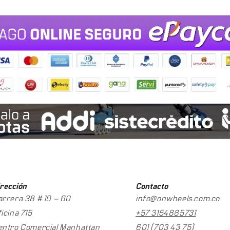
rección
Contacto
arrera 38 # 10 – 60
info@onwheels.com.co
icina 715
+57 3154885731
entro Comercial Manhattan
601 (703 43 75)