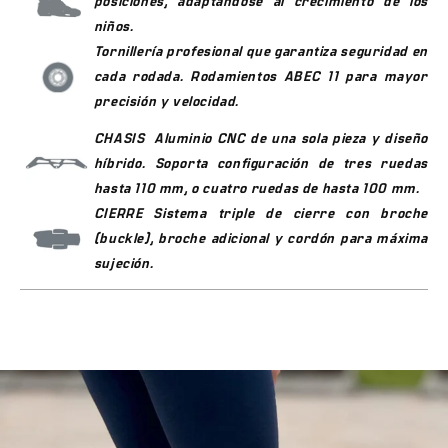
posiciones, adaptándose al crecimiento de los
BAJA VELOCIDAD
ALTA VELOCIDAD
después son difíciles de corregir.
niños.
Guía de Tallas
Tornillería profesional que garantiza seguridad en
cada rodada. Rodamientos ABEC 11 para mayor
Usamos
tallas europeas
. Regla: selecciona 2 tallas por
precisión y velocidad.
encima de tu calzado habitual colombiano (ej: calzas 35 →
pide talla 37). Para los modelos ajustables, mide el pie en
CHASIS Aluminio CNC de una sola pieza y diseño
cm y ubica el rango que cubre la talla actual con espacio
híbrido. Soporta configuración de tres ruedas
de crecimiento.
hasta 110 mm, o cuatro ruedas de hasta 100 mm.
⚠️
Garantía 1 año
por defectos de fábrica en bota, chasis y
CIERRE Sistema triple de cierre con broche
herrajes.
(buckle), broche adicional y cordón para máxima
sujeción.
✅ Envío a toda Colombia
— Bogotá, Medellín, Cali,
Barranquilla, Pereira, Bucaramanga y +100
municipios.
✅ Pago contraentrega
— Pagas cuando recibes el
producto.
✅ Pago con Sistecrédito
— Financia en cuotas.
✅ 886 reseñas ⭐4.9
— 15 años siendo la marca de
patines #1 en Colombia.