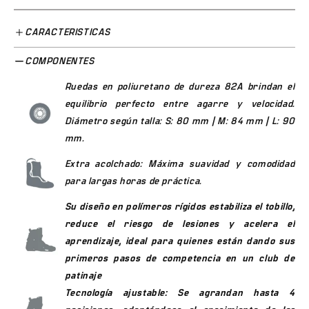
Transmite mejor el impulso de cada zancada al suelo
Especificaciones Técnicas del CR7 Evolution
CARACTERISTICAS
NIVEL DE HABILIDAD DEL PATINADOR
✅
Bota en polímeros rígidos
— alineación perfecta
COMPONENTES
del pie
Ruedas en poliuretano de dureza 82A brindan el
PRINCIPIANTE
PROFESIONAL
✅
Sistema de ajuste por botón
— fácil y rápido
equilibrio perfecto entre agarre y velocidad.
RENDIMIENTO DEL PRODUCTO
✅
Ajustable en múltiples tallas
— acompaña el
Diámetro según talla: S: 80 mm | M: 84 mm | L: 90
crecimiento
mm.
BASICO
PROFESIONAL
✅
Ruedas de alto rendimiento
para pista y academia
Extra
acolchado
: Máxima suavidad y comodidad
AJUSTE DEL PRODUCTO
✅
Ideal para iniciación competitiva
en academias
para largas horas de práctica.
colombianas
AJUSTE NORMAL
AJUSTE DE COMPETICIÓN
Su diseño en polímeros rígidos estabiliza el tobillo,
Para Niños que van a Competir desde el Principio
reduce el riesgo de lesiones y acelera el
PODER DE FRENADO
aprendizaje, ideal para quienes están dando sus
Los instructores de academia recomiendan el CR7
BAJO
ALTO
primeros pasos de competencia en un club de
Evolution porque la rigidez de la bota corrige la postura
desde el primer día, lo que significa menor tiempo de
patinaje
VELOCIAD AL PATINAR
aprendizaje y mejor técnica a largo plazo. Invertir en el
Tecnología ajustable: Se agrandan hasta 4
patín correcto desde el inicio evita malos hábitos que