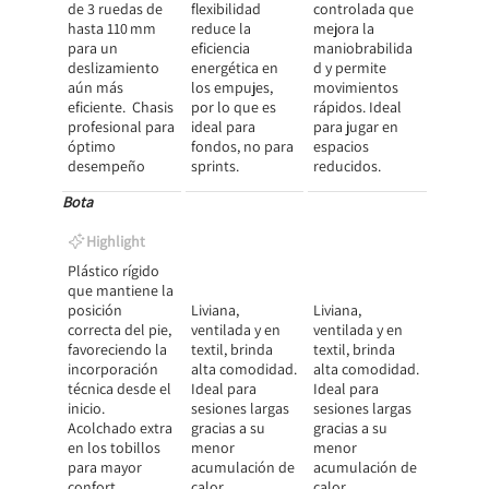
de 3 ruedas de
flexibilidad
controlada que
hasta 110 mm
reduce la
mejora la
para un
eficiencia
maniobrabilida
deslizamiento
energética en
d y permite
aún más
los empujes,
movimientos
eficiente. Chasis
por lo que es
rápidos. Ideal
profesional para
ideal para
para jugar en
óptimo
fondos, no para
espacios
desempeño
sprints.
reducidos.
Bota
Highlight
Plástico rígido
que mantiene la
posición
Liviana,
Liviana,
correcta del pie,
ventilada y en
ventilada y en
favoreciendo la
textil, brinda
textil, brinda
incorporación
alta comodidad.
alta comodidad.
técnica desde el
Ideal para
Ideal para
inicio.
sesiones largas
sesiones largas
Acolchado extra
gracias a su
gracias a su
en los tobillos
menor
menor
para mayor
acumulación de
acumulación de
confort.
calor.
calor.