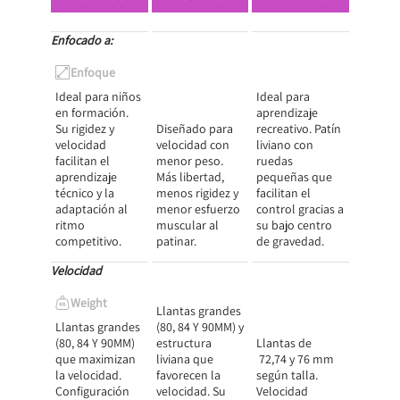
Enfocado a:
Enfoque
Ideal para niños
Ideal para
en formación.
aprendizaje
Su rigidez y
Diseñado para
recreativo. Patín
velocidad
velocidad con
liviano con
facilitan el
menor peso.
ruedas
aprendizaje
Más libertad,
pequeñas que
técnico y la
menos rigidez y
facilitan el
adaptación al
menor esfuerzo
control gracias a
ritmo
muscular al
su bajo centro
competitivo.
patinar.
de gravedad.
Velocidad
Weight
Llantas grandes
Llantas grandes
(80, 84 Y 90MM) y
(80, 84 Y 90MM)
estructura
Llantas de
que maximizan
liviana que
72,74 y 76 mm
la velocidad.
favorecen la
según talla.
Configuración
velocidad. Su
Velocidad