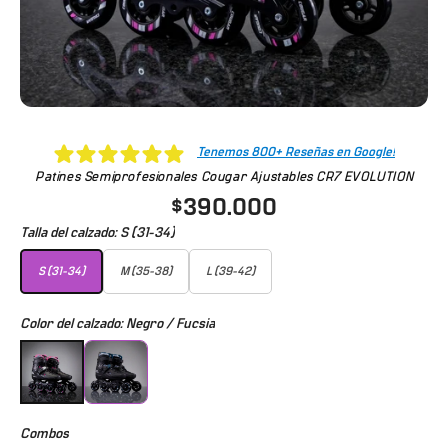
Tenemos 800+ Reseñas en Google!
Patines Semiprofesionales Cougar Ajustables CR7 EVOLUTION
$390.000
Talla del calzado:
S (31-34)
S (31-34)
M (35-38)
L (39-42)
S (31-34)
M (35-38)
L (39-42)
Color del calzado:
Negro / Fucsia
Negro / Fucsia
Azul / Negro
Combos