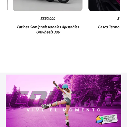
$390.000
$79.0
es
Patines Semiprofesionales Ajustables
Casco Termosell
OnWheels Joy