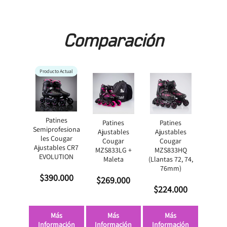
Comparación
Producto Actual
Patines
Patines
Patines
Semiprofesiona
Ajustables
Ajustables
les Cougar
Cougar
Cougar
Ajustables CR7
MZS833LG +
MZS833HQ
EVOLUTION
Maleta
(Llantas 72, 74,
76mm)
$390.000
$269.000
$224.000
Más
Más
Más
Información
Información
Información