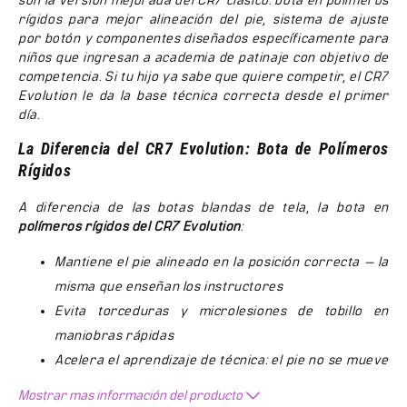
son la versión mejorada del CR7 clásico: bota en polímeros
rígidos para mejor alineación del pie, sistema de ajuste
por botón y componentes diseñados específicamente para
niños que ingresan a academia de patinaje con objetivo de
competencia. Si tu hijo ya sabe que quiere competir, el CR7
Evolution le da la base técnica correcta desde el primer
día.
La Diferencia del CR7 Evolution: Bota de Polímeros
Rígidos
A diferencia de las botas blandas de tela, la bota en
polímeros rígidos del CR7 Evolution
:
Mantiene el pie alineado en la posición correcta — la
misma que enseñan los instructores
Evita torceduras y microlesiones de tobillo en
maniobras rápidas
Acelera el aprendizaje de técnica: el pie no se mueve
…
dentro de la bota
Mostrar mas información del producto