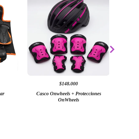
$148.000
gar
Casco Onwheels + Protecciones
Casco Marktop + Prote
OnWheels