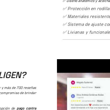
cualquier marca y modelo.
✅ Diseño anatómico y acolch
¿Están disponibles en talla
✅ Protección en rodill
Disponibles en tallas para
✅ Materiales resistent
comprar.
✅ Sistema de ajuste con
¿Tienen garantía?
✅ Livianas y funcionale
Sí, garantía Cougar por
diseñados para uso intens
✅ Envío a toda Colombi
✅ Pago contraentrega
—
✅ Pago con Sistecrédit
LIGEN?
✅ 886 reseñas ⭐4.9
— 
✅ 15 años de experienci
e y más de 700 reseñas
 compromiso de brindar
opción de
pago contra