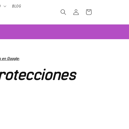
O
BLOG
Iniciar
Carrito
sesión
 en Google!
rotecciones