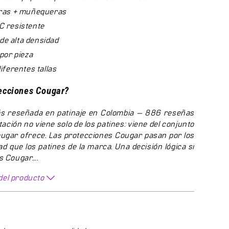
deras + muñequeras
C resistente
de alta densidad
 por pieza
diferentes tallas
tecciones Cougar?
s reseñada en patinaje en Colombia — 886 reseñas
tación no viene solo de los patines: viene del conjunto
ugar ofrece. Las protecciones Cougar pasan por los
d que los patines de la marca. Una decisión lógica si
os Cougar
…
.
del producto
son compatibles con cualquier patín?
independientes del modelo de patines. Funcionan con