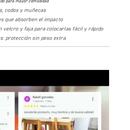
ado para mayor comodidad
s infantiles?
as, codos y muñecas
 niños y adultos. Consulta las tallas disponibles al
es que absorben el impacto
 velcro y faja para colocarlas fácil y rápido
s: protección sin peso extra
 defectos de fabricación. Los materiales están
ivo prolongado.
a
— llegamos hasta tu puerta.
 pagas cuando recibes, sin riesgos.
o
— financia tu equipo fácilmente.
miles de familias confían en Cougar.
a
en deportes de ruedas en Colombia.