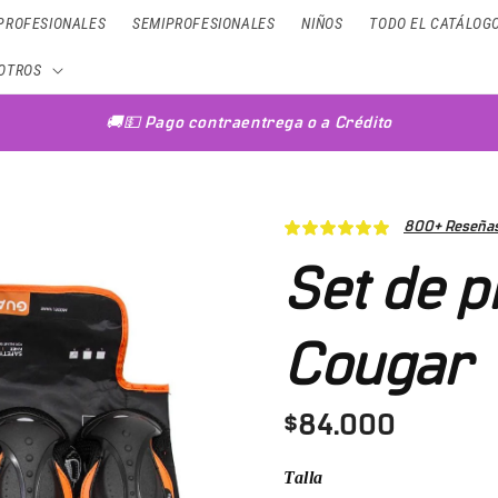
PROFESIONALES
SEMIPROFESIONALES
NIÑOS
TODO EL CATÁLOG
OTROS
🚚💵 Pago contraentrega o a Crédito
800+ Reseñas
Set de p
Cougar
$84.000
Talla