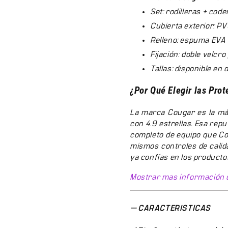
Set: rodilleras + co
Cubierta exterior: PV
Relleno: espuma EVA 
Fijación: doble velcro
Tallas: disponible en 
¿Por Qué Elegir las Pro
La marca Cougar es la má
con 4.9 estrellas. Esa repu
completo de equipo que Co
mismos controles de calida
ya confías en los product
Preguntas Frecuentes
Mostrar mas información 
¿Las protecciones Cougar 
CARACTERISTICAS
Sí, las protecciones son 