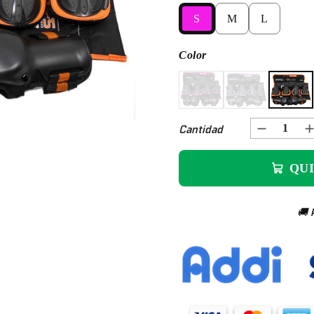
S
M
L
S
M
L
Color
Fucsia
Morado
Naranja
Cantidad
QU
🚚 