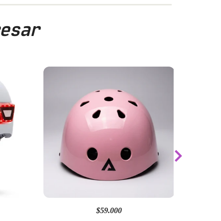
resar
$59.000