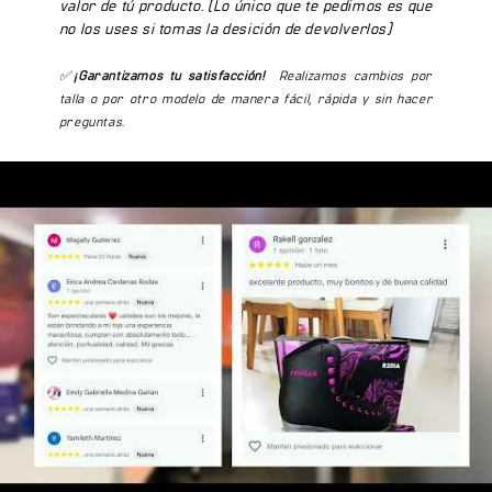
valor de tú producto. (Lo único que te pedimos es que
Preguntas Frecuentes
no los uses si tomas la desición de devolverlos)
¿Las ruedas de 100mm y 110mm son iguales en la caja?
El set incluye una medida específica (100mm o 110mm). Confirma la medida
✅
¡Garantizamos tu satisfacción!
Realizamos cambios por
de tu chasis antes de comprar.
talla o por otro modelo de manera fácil, rápida y sin hacer
¿Son compatibles con patines SR, SK y C3?
preguntas.
Compatibles con todos los modelos de patines Cougar con chasis de esa
medida. Verifica la medida de tu chasis actual.
¿Qué rodamientos necesito junto con estas ruedas?
Estas ruedas usan rodamientos estándar de patines (608 2RS). Los
rodamientos de tus patines actuales son compatibles.
¿Cuánto duran estas ruedas en uso intensivo?
Con 3-4 sesiones semanales, las ruedas de 100-110mm pueden durar 6-12
meses dependiendo del tipo de superficie.
✅ Envío a toda Colombia
— llegamos hasta tu puerta.
✅ Pago contraentrega
— pagas cuando recibes, sin riesgos.
✅ Pago con Sistecrédito
— financia tu compra fácilmente.
✅ 886 reseñas ⭐4.9
— miles de familias confían en Cougar.
✅ 15 años de experiencia
en deportes de ruedas en Colombia.