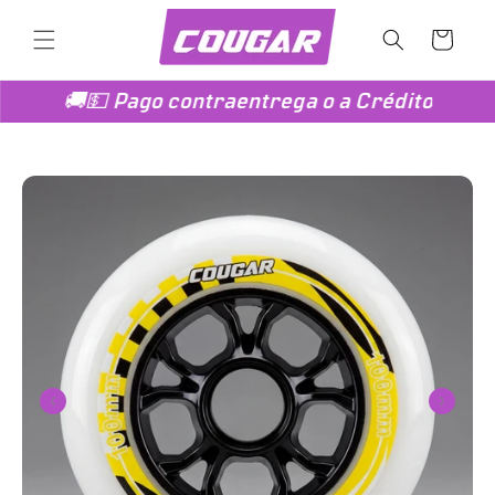
Ir
directamente
Carrito
al contenido
🚚💵 Pago contraentrega o a Crédito