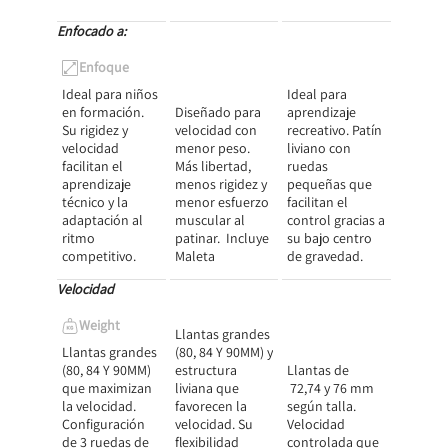
Enfocado a:
Enfoque
Ideal para niños
Ideal para
en formación.
Diseñado para
aprendizaje
Su rigidez y
velocidad con
recreativo. Patín
velocidad
menor peso.
liviano con
facilitan el
Más libertad,
ruedas
aprendizaje
menos rigidez y
pequeñas que
técnico y la
menor esfuerzo
facilitan el
adaptación al
muscular al
control gracias a
ritmo
patinar. Incluye
su bajo centro
competitivo.
Maleta
de gravedad.
Velocidad
Weight
Llantas grandes
Llantas grandes
(80, 84 Y 90MM) y
(80, 84 Y 90MM)
estructura
Llantas de
que maximizan
liviana que
72,74 y 76 mm
la velocidad.
favorecen la
según talla.
Configuración
velocidad. Su
Velocidad
de 3 ruedas de
flexibilidad
controlada que