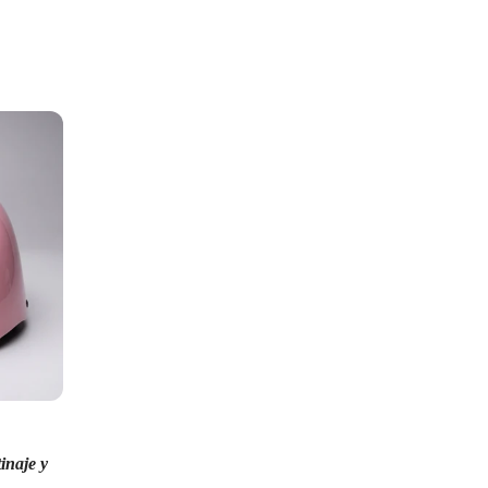
ntes colores?
oficial Cougar. Consulta stock actual al momento de
a
— llegamos hasta tu puerta.
 pagas cuando recibes, sin riesgos.
o
— financia tu compra fácilmente.
miles de familias confían en Cougar.
a
en deportes de ruedas en Colombia.
inaje y