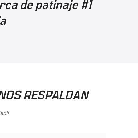
rca de patinaje #1
ia
A NOS RESPALDAN
so!!