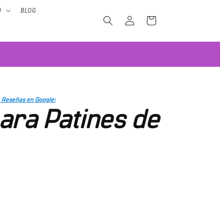
O
BLOG
Iniciar
Carrito
sesión
Reseñas en Google!
ara Patines de