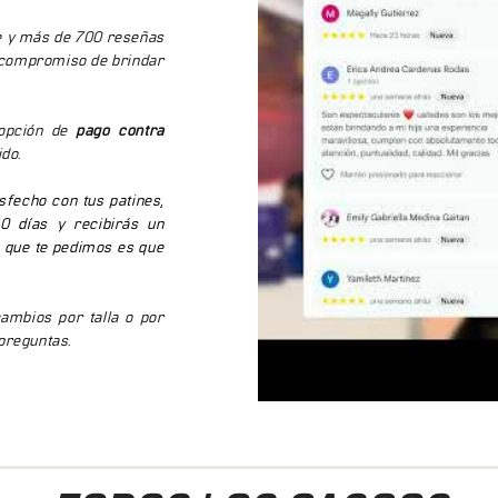
Cierre: cremallera de
e y más de 700 reseñas
Diseño: logo Cougar 
 compromiso de brindar
¿Por Qué Necesitas una 
opción de
pago contra
Los patines en línea tiene
ido.
convencionales. Al transpo
ropa o la propia bota se d
sfecho con tus patines,
compartimentos correctos 
0 días y recibirás un
natural, protegidos de gol
o que te pedimos es que
Preguntas Frecuentes
mbios por talla o por
preguntas.
¿La maleta cabe también el
Sí, tiene espacio para los 
todo el equipo completo.
¿Es apta para viajes en a
Las dimensiones pueden va