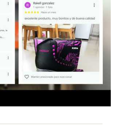
 doble tirón
— identidad de marca
Maleta Específica para Patines?
n una forma particular que no cabe bien en mochilas
rtarlos incorrectamente, las ruedas presionan la
eforma. La
maleta para patines
tiene la forma y los
para que los patines descansen en su posición
pes externos durante el transporte.
 casco y las protecciones?
patines y accesorios básicos. Capacidad limitada para
vión como equipaje de mano?
riar según la aerolínea. Consulta las medidas