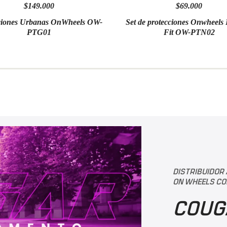
$149.000
$69.000
ciones Urbanas OnWheels OW-
Set de protecciones Onwheels
PTG01
Fit OW-PTN02
DISTRIBUIDOR
ON WHEELS CO
COUG