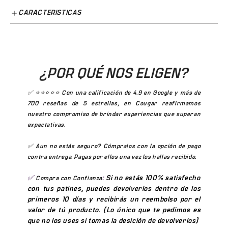
rendimiento, compresión suave y corte que combina
CARACTERISTICAS
comodidad con función aerodinámica. Ideal para
patinadoras que están comenzando a usar ropa técnica
Confeccionada con materiales de alta calidad, la
licra
especializada o que buscan una opción funcional para
para patinar
proporciona elasticidad y flexibilidad,
entrenamientos regulares sin el precio de los modelos de
competencia.
permitiendo movimientos sin restricciones durante la
¿POR QUÉ NOS ELIGEN?
práctica del patinaje. La adaptabilidad de la licra se ajusta
Especificaciones S-ONE T4 Mujer
cómodamente al cuerpo, brindando soporte sin
✅ ⭐⭐⭐⭐⭐ Con una calificación de 4.9 en Google y más de
Modelo:
S-ONE T4
— línea mujer, versión básica
comprometer la libertad de movimiento, lo que resulta
700 reseñas de 5 estrellas, en Cougar reafirmamos
nuestro compromiso de brindar experiencias que superan
Manga: corta con buen rango de movimiento
fundamental para realizar maniobras y movimientos en
expectativas.
Compresión: suave — confort en sesiones largas
el hielo o sobre ruedas.
Tela: técnica con gestión de humedad
✅ Aun no estás seguro? Cómpralos con la opción de
pago
Corte: semi-ajustado femenino
contra entrega
. Pagas por ellos una vez los hallas recibido.
Uso: entrenamiento recreativo, pista, velocidad
✅
:
Si no estás 100% satisfecho
Compra con Confianza
básica
con tus patines, puedes devolverlos dentro de los
primeros 10 días y recibirás un reembolso por el
El Primer Paso en Ropa Técnica de Patinaje
valor de tú producto. (Lo único que te pedimos es
que no los uses si tomas la desición de devolverlos)
Para muchas patinadoras, la S-ONE T4 es el primer