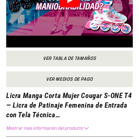
VER TABLA DE TAMAÑOS
VER MEDIOS DE PAGO
Licra Manga Corta Mujer Cougar S-ONE T4
— Licra de Patinaje Femenina de Entrada
con Tela Técnica
…
Mostrar mas información del producto
La
Licra S-ONE T4 Mujer
es el modelo de acceso a la línea
de ropa técnica femenina de Cougar: tela técnica de alto