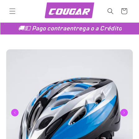
Ir
directamente
Carrito
al contenido
🚚💵 Pago contraentrega o a Crédito