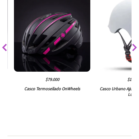
$79.000
$199.0
y
Casco Termosellado OnWheels
Casco Urbano Ajusta
Luz L