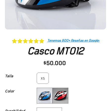
Tenemos 800+ Reseñas en Google!
Casco MT012
$50.000
XS
Talla
XS
Azul
Rojo
Color
Resistente
Durabilidad