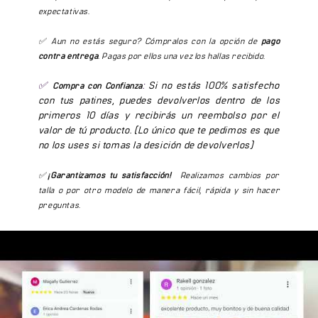
✅Material: carcasa EPS de alta densidad ABS externo.
Ventilación: canales frontales y laterales
expectativas.
✅Piezas acolchadas internas removibles.
Peso: ligero para mayor comodidad en uso
✅Resistente al impacto.
✅ Aun no estás seguro? Cómpralos con la opción de
pago
prolongado
contra entrega
. Pagas por ellos una vez los hallas recibido.
✅Rejillas de ventilación: 11 salidas de aire.
Uso: patinaje, skate, scooter, ciclismo
✅Color: Blanco/Rosado.
✅
:
Si no estás 100% satisfecho
Compra con Confianza
El Primer Casco: Sin Excusas
✅Grupo de edad: Niños y adultos.
con tus patines, puedes devolverlos dentro de los
primeros 10 días y recibirás un reembolso por el
El MT012 existe para que nadie se quede sin casco por
✅Sistema de ajuste: ligero y cómodo, con perilla de
valor de tú producto. (Lo único que te pedimos es que
precio. Protección real, ajuste correcto y materiales
ajuste, fácil de ajustar el tamaño de la circunferencia de
no los uses si tomas la desición de devolverlos)
certificados — en el formato más accesible del catálogo
la cabeza.
Cougar. Si aún no tienes casco o vas a regalarle uno a
✅
¡Garantizamos tu satisfacción!
Realizamos cambios por
alguien que empieza, el MT012 es la puerta de entrada
✅Cojín interior: grueso y extraíble , lavable.
talla o por otro modelo de manera fácil, rápida y sin hacer
correcta. En Colombia, con 15 años de Cougar equipando
✅Uso: Actividad al aire libre
preguntas.
deportistas urbanos, sabemos que el casco que no se usa
✅Luz reflectiva en la parte trasera y delantera
no protege a nadie.
Preguntas Frecuentes
¿El MT012 tiene certificación de seguridad?
Sí, cumple con estándares de protección para deportes de